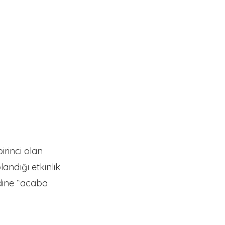
irinci olan
andığı etkinlik
ndine “acaba