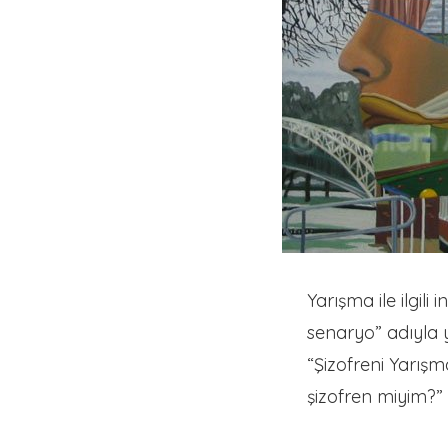
Yarışma ile ilgil
senaryo” adıyla y
“Şizofreni Yarış
şizofren miyim?”