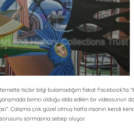
i internette hiçbir bilgi bulamadığım fakat Facebook’ta “b
arışmada birinci olduğu idda edilen bir videosunun dol
ması”. Çalışma çok güzel olmuş hatta insanın kendi ke
 sorusunu sormasına sebep oluyor.