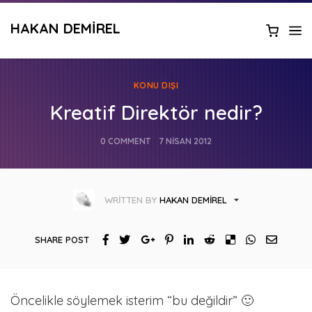
HAKAN DEMIREL
KONU DIŞI
Kreatif Direktör nedir?
0 COMMENT
7 NISAN 2012
WRITTEN BY
HAKAN DEMIREL
SHARE POST
Öncelikle söylemek isterim “bu değildir” 🙂