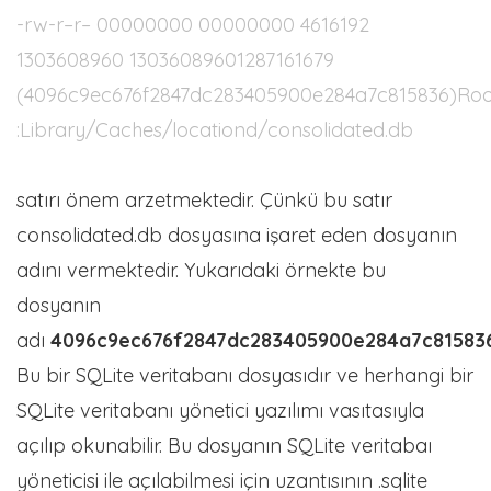
-rw-r–r– 00000000 00000000 4616192
1303608960 13036089601287161679
(4096c9ec676f2847dc283405900e284a7c815836)Ro
:Library/Caches/locationd/consolidated.db
satırı önem arzetmektedir. Çünkü bu satır
consolidated.db dosyasına işaret eden dosyanın
adını vermektedir. Yukarıdaki örnekte bu
dosyanın
adı
4096c9ec676f2847dc283405900e284a7c81583
Bu bir SQLite veritabanı dosyasıdır ve herhangi bir
SQLite veritabanı yönetici yazılımı vasıtasıyla
açılıp okunabilir. Bu dosyanın SQLite veritabaı
yöneticisi ile açılabilmesi için uzantısının .sqlite