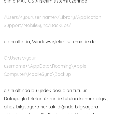
alınıp MAC OS X işletim sistemi üzerinde
/Users/<youruser name>/Library/Application
Support/MobileSync/Backups/
dizini altında, Windows işletim sisteminde de
C:\Users\<your
username>\AppData\Roaming\Apple
Computer\MobileSync\Backup
dizini altında bu yedek dosyaları tutulur.
Dolayısıyla telefon üzerinde tutulan konum bilgisi,
cihaz bilgisayara her takıldığında bilgisayara